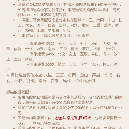
消費滿 $4,000 享雙北市特定區域免費配送服務 (僅供單一地址，
如需增加配送地需另付運費)；未滿額或免費配送區域外，需支
付$300 – 500 元不等之配送費。
「滿額」享免費配送之雙北市特定區域：中正、大同、中山、松
山、大安、萬華、信義、士林、內湖、南港、三重、蘆洲、新
莊、板橋、土城、中永和、新店。
「未滿額」及「非免費配送區域」之配送費：
－單筆運費
$300
：
中正、大同、中山、松山、大安、萬
華、信義、士林、內湖、南港、
三重、蘆洲、新莊、板橋、中永和。
－單筆運費
$400
：北投、文山、五股、泰山、樹林、汐
止、土城、新店
。
－單筆運費
$500
：鶯歌、三峽、八里、淡水、林口
、深
坑。
如需配送至其他地區:八里、三芝、石門、金山、萬里、平溪、石
碇、坪林、雙溪、瑞芳、貢寮、烏來，請來訊洽詢。
黑貓低溫宅配
適用宅配服務地區範圍為台灣本島及離島。台北及新北以外的縣
市，將一律以黑貓宅急便物流廠商作出貨配送。
黑貓宅急便全程以冷藏溫度0℃~7℃作配送，以保持鮮花最佳狀
態。
因配合物流廠商公休，
恕無法指定週(日)送達
，也建議避開周一
收花，下單時請特別注意。
選擇宅配配送者，請務必確保地址與聯絡電話正確，並且當日有