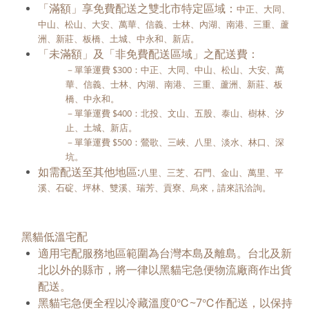
「滿額」享免費配送之雙北市特定區域：
中正、大同、
中山、松山、大安、萬華、信義、士林、內湖、南港、三重、蘆
洲、新莊、板橋、土城、中永和、新店。
「未滿額」及「非免費配送區域」之配送費：
－單筆運費 $300：
中正、大同、中山、松山、大安、萬
華、信義、士林、內湖、南港、
三重、蘆洲、新莊、板
橋、中永和。
－單筆運費 $400：北投、文山、五股、泰山、樹林、汐
止、土城、新店
。
－單筆運費 $500：鶯歌、三峽、八里、淡水、林口
、深
坑。
如需配送至其他地區:
八里、三芝、石門、金山、萬里、平
溪、石碇、坪林、雙溪、瑞芳、貢寮、烏來，請來訊洽詢。
黑貓低溫宅配
適用宅配服務地區範圍為台灣本島及離島。台北及新
北以外的縣市，將一律以黑貓宅急便物流廠商作出貨
配送。
黑貓宅急便全程以冷藏溫度0℃~7℃作配送，以保持