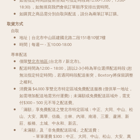
如需指定時間請提前告知(可指定時段為12:00-15:00，15:00-
18:30) ，如無填寫我們會依訂單順序安排出貨時間。
如購買之商品需分別自取與配送，請分為兩筆訂單訂購。
取貨方式
自取
地址｜台北市中山區建國北路二段151巷10號7樓
時間｜每週一 - 五10:00-18:00
專車配送
僅限
雙北市地區 (
台北市 / 新北市)。
配送時間為12:00 – 18:00，請以2-3小時為單位選擇配送時段 (恕
無法指定特定時間)，若遇同時段配送衝突，Boxtory將保留調整
之權利。
消費滿 $4,000 享雙北市特定區域免費配送服務 (僅供單一地址，
如需增加配送地需另付運費)；未滿額或免費配送區域外，需支
付$300 – 500 元不等之配送費。
「滿額」享免費配送之雙北市特定區域：中正、大同、中山、松
山、大安、萬華、信義、士林、內湖、南港、三重、蘆洲、新
莊、板橋、土城、中永和、新店。
「未滿額」及「非免費配送區域」之配送費：
－單筆運費 $300：
中正、大同、中山、松山、大安、萬