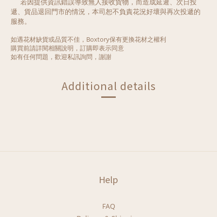
若因提供資訊錯誤導致無人接收貨物，而造成延遲、次日投
遞、貨品退回門市的情況，本司恕不負責花況好壞與再次投遞的
服務。
如遇花材缺貨或品質不佳，Boxtory保有更換花材之權利
購買前請詳閱相關說明，訂購即表示同意
如有任何問題，歡迎私訊詢問，謝謝
Additional details
Help
FAQ