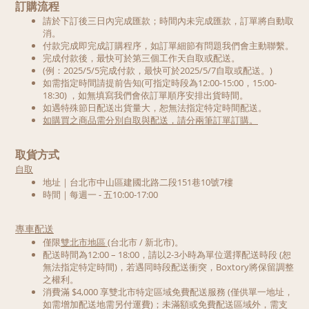
訂購流程
請於下訂後三日內完成匯款；時間內未完成匯款，訂單將自動取
消。
付款完成即完成訂購程序，如訂單細節有問題我們會主動聯繫。
完成付款後，最快可於第三個工作天自取或配送。
(
例：2025/5/5完成付款，最快可於2025/5/7自取或配送。)
如需指定時間請提前告知(可指定時段為12:00-15:00，15:00-
18:30) ，如無填寫我們會依訂單順序安排出貨時間。
如遇特殊節日配送出貨量大，恕無法指定特定時間配送。
如購買之商品需分別自取與配送，請分兩筆訂單訂購。
取貨方式
自取
地址｜台北市中山區建國北路二段151巷10號7樓
時間｜每週一 - 五10:00-17:00
專車配送
僅限
雙北市地區 (
台北市 / 新北市)。
配送時間為12:00 – 18:00，請以2-3小時為單位選擇配送時段 (恕
無法指定特定時間)，若遇同時段配送衝突，Boxtory將保留調整
之權利。
消費滿 $4,000 享雙北市特定區域免費配送服務 (僅供單一地址，
如需增加配送地需另付運費)；未滿額或免費配送區域外，需支