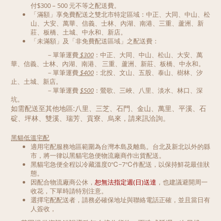
付$300 – 500 元不等之配送費。
「滿額」享免費配送之雙北市特定區域：中正、大同、中山、松
山、大安、萬華、信義、士林、內湖、南港、三重、蘆洲、新
莊、板橋、土城、中永和、新店。
「未滿額」及「非免費配送區域」之配送費：
－單筆運費
$300
：
中正、大同、中山、松山、大安、萬
華、信義、士林、內湖、南港、
三重、蘆洲、新莊、板橋、中永和。
－單筆運費
$400
：北投、文山、五股、泰山、樹林、汐
止、土城、新店
。
－單筆運費
$500
：鶯歌、三峽、八里、淡水、林口
、深
坑。
如需配送至其他地區:八里、三芝、石門、金山、萬里、平溪、石
碇、坪林、雙溪、瑞芳、貢寮、烏來，請來訊洽詢。
黑貓低溫宅配
適用宅配服務地區範圍為台灣本島及離島。台北及新北以外的縣
市，將一律以黑貓宅急便物流廠商作出貨配送。
黑貓宅急便全程以冷藏溫度0℃~7℃作配送，以保持鮮花最佳狀
態。
因配合物流廠商公休，
恕無法指定週(日)送達
，也建議避開周一
收花，下單時請特別注意。
選擇宅配配送者，請務必確保地址與聯絡電話正確，並且當日有
人簽收，