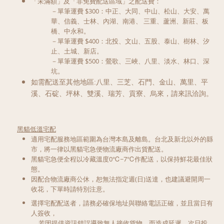
「未滿額」及「非免費配送區域」之配送費：
－單筆運費 $300：
中正、大同、中山、松山、大安、萬
華、信義、士林、內湖、南港、
三重、蘆洲、新莊、板
橋、中永和。
－單筆運費 $400：北投、文山、五股、泰山、樹林、汐
止、土城、新店
。
－單筆運費 $500：鶯歌、三峽、八里、淡水、林口
、
深
坑。
如需配送至其他地區:八里、三芝、石門、金山、萬里、平
溪、石碇、坪林、雙溪、瑞芳、貢寮、烏來，請來訊洽詢。
黑貓低溫宅配
適用宅配服務地區範圍為台灣本島及離島。台北及新北以外的縣
市，將一律以黑貓宅急便物流廠商作出貨配送。
黑貓宅急便全程以冷藏溫度0℃~7℃作配送，以保持鮮花最佳狀
態。
因配合物流廠商公休，
恕無法指定週(日)送達
，也建議避開周一
收花，下單時請特別注意。
選擇宅配配送者，請務必確保地址與聯絡電話正確，並且當日有
人簽收，
若因提供資訊錯誤導致無人接收貨物，而造成延遲、次日投