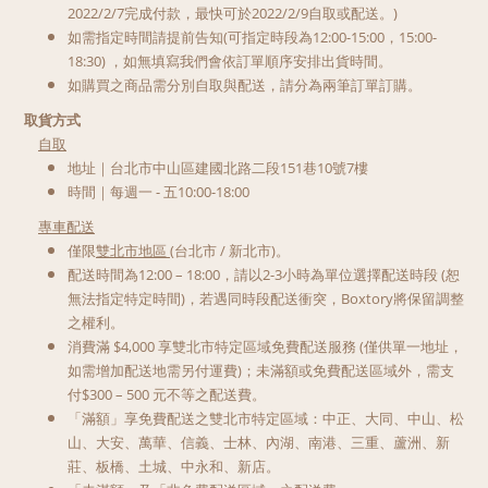
2022/2/7完成付款，最快可於2022/2/9自取或配送。)
如需指定時間請提前告知(可指定時段為12:00-15:00，15:00-
18:30) ，如無填寫我們會依訂單順序安排出貨時間。
如購買之商品需分別自取與配送，請分為兩筆訂單訂購。
取貨方式
自取
地址｜台北市中山區建國北路二段151巷10號7樓
時間｜每週一 - 五10:00-18:00
專車配送
僅限
雙北市地區 (
台北市 / 新北市)。
配送時間為12:00 – 18:00，請以2-3小時為單位選擇配送時段 (恕
無法指定特定時間)，若遇同時段配送衝突，Boxtory將保留調整
之權利。
消費滿 $4,000 享雙北市特定區域免費配送服務 (僅供單一地址，
如需增加配送地需另付運費)；未滿額或免費配送區域外，需支
付$300 – 500 元不等之配送費。
「滿額」享免費配送之雙北市特定區域：中正、大同、中山、松
山、大安、萬華、信義、士林、內湖、南港、三重、蘆洲、新
莊、板橋、土城、中永和、新店。