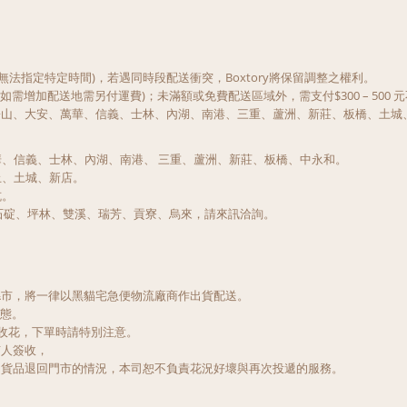
段 (恕無法指定特定時間)，若遇同時段配送衝突，Boxtory將保留調整之權利。
，如需增加配送地需另付運費)；未滿額或免費配送區域外，需支付$300 – 500
松山、大安、萬華、信義、士林、內湖、南港、三重、蘆洲、新莊、板橋、土城
信義、士林、內湖、南港、 三重、蘆洲、新莊、板橋、中永和。
、土城、新店。
坑。
石碇、坪林、雙溪、瑞芳、貢寮、烏來，請來訊洽詢。
縣市，將一律以黑貓宅急便物流廠商作出貨配送。
狀態。
一收花，下單時請特別注意。
有人簽收，
、貨品退回門市的情況，本司恕不負責花況好壞與再次投遞的服務。