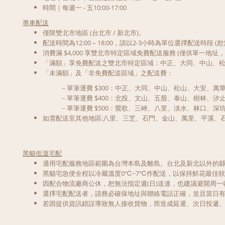
時間｜每週一 - 五10:00-17:00
專車配送
僅限雙北市地區 (台北市 / 新北市)。
配送時間為12:00 – 18:00，請以2-3小時為單位選擇配送時
消費滿 $4,000 享雙北市特定區域免費配送服務 (僅供單一地址
「滿額」享免費配送之雙北市特定區域：中正、大同、中山、
「未滿額」及「非免費配送區域」之配送費：
－單筆運費 $300：中正、大同、中山、松山、大安、萬華、
－單筆運費 $400：北投、文山、五股、泰山、樹林、汐止
－單筆運費 $500：鶯歌、三峽、八里、淡水、林口、深
如需配送至其他地區:八里、三芝、石門、金山、萬里、平溪、
黑貓低溫宅配
適用宅配服務地區範圍為台灣本島及離島。台北及新北以外的
黑貓宅急便全程以冷藏溫度0℃~7℃作配送，以保持鮮花最佳
因配合物流廠商公休，恕無法指定週(日)送達，也建議避開周
選擇宅配配送者，請務必確保地址與聯絡電話正確，並且當日
若因提供資訊錯誤導致無人接收貨物，而造成延遲、次日投遞