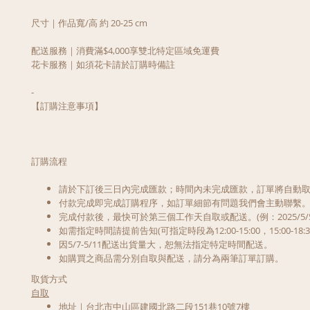
尺寸｜作品寬/高 約 20-25 cm
配送服務｜消費滿$4,000享雙北特定區域免運費
花卡服務｜如須花卡請於訂購時備註
-
【訂購注意事項】
訂購流程
請於下訂後三日內完成匯款；時間內未完成匯款，訂單將自動
付款完成即完成訂購程序，如訂單細節有問題我們會主動聯繫
完成付款後，最快可於第三個工作天自取或配送。(例：2025/5/5
如需指定時間請提前告知(可指定時段為12:00-15:00，15:00
因5/7-5/11配送出貨量大，恕無法指定特定時間配送。
如購買之商品需分別自取與配送，請分為兩筆訂單訂購。
取貨方式
自取
地址｜台北市中山區建國北路二段151巷10號7樓