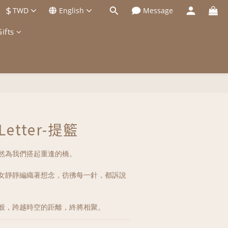
$
TWD
English
Message
ifts
 Letter-提籃
然為我們搭起重逢的橋。
女靜靜編織著想念，彷彿每一針，都訴說
般，跨越時空的距離，終將相聚。