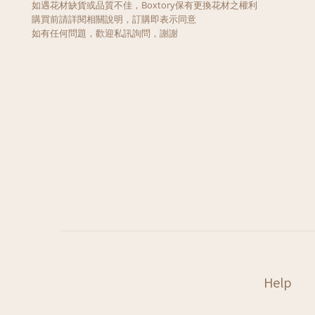
如遇花材缺貨或品質不佳，Boxtory保有更換花材之權利
購買前請詳閱相關說明，訂購即表示同意
如有任何問題，歡迎私訊詢問，謝謝
Help