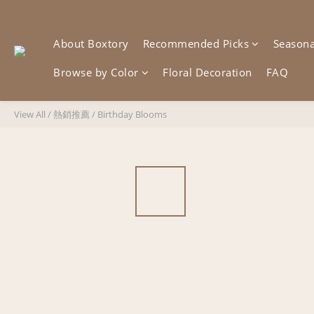
About Boxtory
Recommended Picks
Seasonal
Browse by Color
Floral Decoration
FAQ
View All
/
熱銷推薦
/
Birthday Blooms